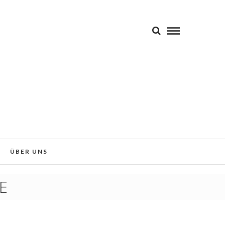
 Sie der Verwendung von Cookies
Okay!
ÜBER UNS
E