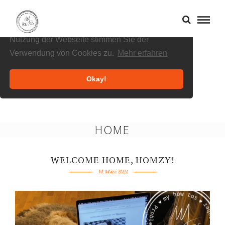
Cookies helfen uns bei der Bereitstellung
unserer Inhalte und Dienste. Durch die weitere
Nutzung der Webseite stimmen Sie der
Verwendung von Cookies zu.
Mehr erfahren
Okay!
HOME
WELCOME HOME, HOMZY!
14. März 2021