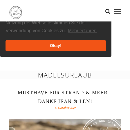
Cookies helfen uns bei der Bereitstellung
unserer Inhalte und Dienste. Durch die weitere
Nutzung der Webseite stimmen Sie der
Verwendung von Cookies zu.
Mehr erfahren
Okay!
MÄDELSURLAUB
MUSTHAVE FÜR STRAND & MEER –
DANKE JEAN & LEN!
6. Oktober 2019