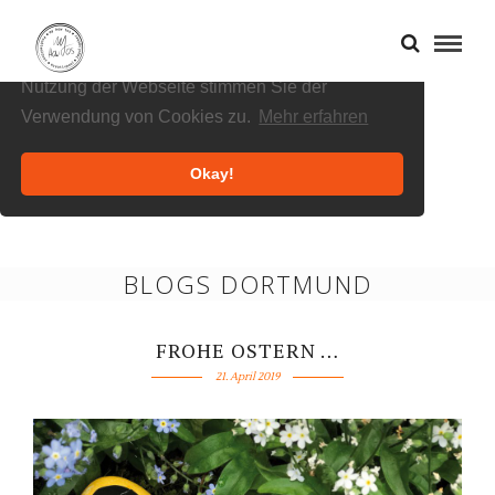
Cookies helfen uns bei der Bereitstellung
unserer Inhalte und Dienste. Durch die weitere
Nutzung der Webseite stimmen Sie der
Verwendung von Cookies zu.
Mehr erfahren
Okay!
BLOGS DORTMUND
FROHE OSTERN …
21. April 2019