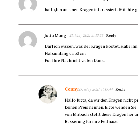
hallo,bin an einen Kragen interessiert . Möchte 
Jutta Mang
21. May 2021 at 13:55
Reply
Darf ich wissen, was der Kragen kostet. Habe ihn 
Halsumfang ca 30 cm
Für Ihre Nachricht vielen Dank.
Conny
23. May 2021 at 15:44
Reply
Hallo Jutta, da wir den Kragen nicht p
keinen Preis nennen. Bitte wenden Si
von Mirbach stellt diese Kragen her un
Besserung für ihre Fellnase.