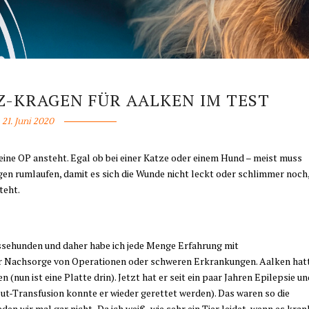
Z-KRAGEN FÜR AALKEN IM TEST
21. Juni 2020
 eine OP ansteht. Egal ob bei einer Katze oder einem Hund – meist muss
n rumlaufen, damit es sich die Wunde nicht leckt oder schlimmer noch
teht.
ssehunden und daher habe ich jede Menge Erfahrung mit
der Nachsorge von Operationen oder schweren Erkrankungen. Aalken hat
un ist eine Platte drin). Jetzt hat er seit ein paar Jahren Epilepsie un
lut-Transfusion konnte er wieder gerettet werden). Das waren so die
 wir mal gar nicht . Da ich weiß, wie sehr ein Tier leidet, wenn es kran