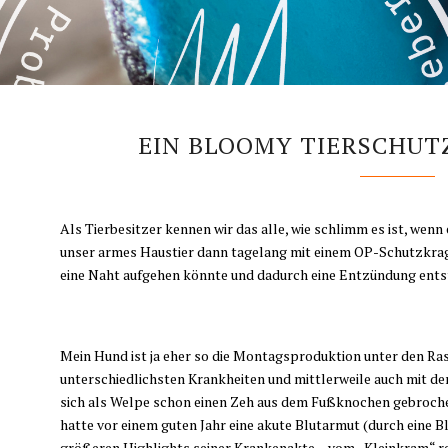
EIN BLOOMY TIERSCHUT
Als Tierbesitzer kennen wir das alle, wie schlimm es ist, wenn
unser armes Haustier dann tagelang mit einem OP-Schutzkrage
eine Naht aufgehen könnte und dadurch eine Entzündung ents
Mein Hund ist ja eher so die Montagsproduktion unter den Ra
unterschiedlichsten Krankheiten und mittlerweile auch mit 
sich als Welpe schon einen Zeh aus dem Fußknochen gebrochen (n
hatte vor einem guten Jahr eine akute Blutarmut (durch eine B
größeren Highlights seiner Krankenakte – vom „Kleinkram“ reden