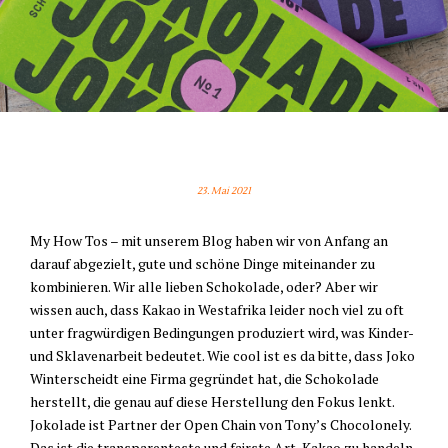
KENNST DU SCHON JOKOLADE?
23. Mai 2021
My How Tos – mit unserem Blog haben wir von Anfang an
darauf abgezielt, gute und schöne Dinge miteinander zu
kombinieren. Wir alle lieben Schokolade, oder? Aber wir
wissen auch, dass Kakao in Westafrika leider noch viel zu oft
unter fragwürdigen Bedingungen produziert wird, was Kinder-
und Sklavenarbeit bedeutet. Wie cool ist es da bitte, dass Joko
Winterscheidt eine Firma gegründet hat, die Schokolade
herstellt, die genau auf diese Herstellung den Fokus lenkt.
Jokolade ist Partner der Open Chain von Tony’s Chocolonely.
Das ist die transparenteste und fairste Art, Kakao zu handeln.