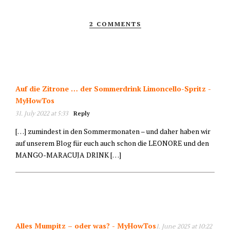
2 COMMENTS
Auf die Zitrone … der Sommerdrink Limoncello-Spritz -
MyHowTos
31. July 2022 at 5:33
Reply
[…] zumindest in den Sommermonaten – und daher haben wir
auf unserem Blog für euch auch schon die LEONORE und den
MANGO-MARACUJA DRINK […]
Alles Mumpitz – oder was? - MyHowTos
1. June 2025 at 10:22