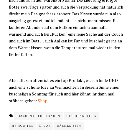
mich und ab in den Warenkorb damit. Die Lieferung erfolgte
flotte zwei Tage später und auch die Verpackung hat natürlich
direkt mein Designerherz erobert. Das Kissen wurde nun also
ausgiebig getestet und ich möchte es nicht mehr missen. Bei
kühleren Abenden auf dem Balkon einfach traumhaft
wärmend und auch bei „Rücken“ eine feine Sache auf der Couch
und auch im Bett … auch Aalken ist Fan und kuschelt gerne an
dem Wärmekissen, wenn die Temperaturen mal wieder in den
Keller fallen.
Also alles in allem ist es ein top Produkt, wie ich finde UND
auch eine schöne Idee zu Weihnachten. In diesem Sinne einen
kuscheligen Sonntag für euch und hier könnt ihr dann mal
stöbern gehen:
Shop
GESCHENKE FÜR FRAUEN
GESCHENKETIPPS
MY HOW TOS
STOOV
WÄRMEKISSEN