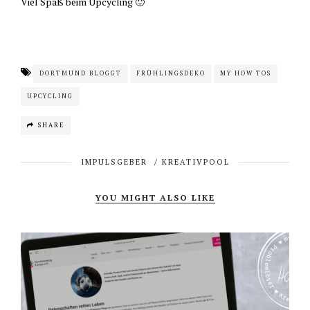
Viel Spaß beim Upcycling 🙂
DORTMUND BLOGGT
FRÜHLINGSDEKO
MY HOW TOS
UPCYCLING
SHARE
IMPULSGEBER
/
KREATIVPOOL
YOU MIGHT ALSO LIKE